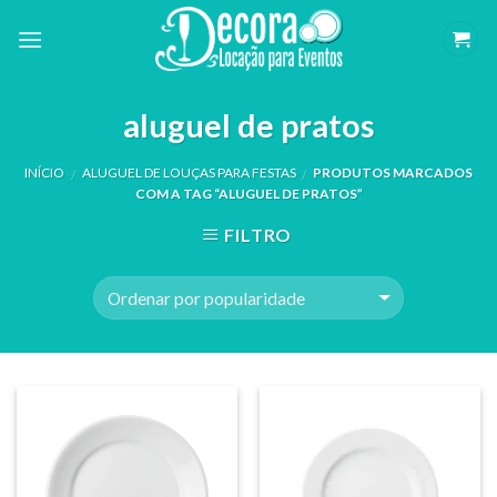
Skip
to
content
aluguel de pratos
INÍCIO
ALUGUEL DE LOUÇAS PARA FESTAS
PRODUTOS MARCADOS
/
/
COM A TAG “ALUGUEL DE PRATOS”
FILTRO