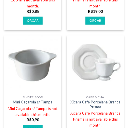
180ml is not available this
Prisma is not available this
month.
month.
R$
0,85
R$
19,00
ORÇAR
ORÇAR
FINGER FOOD
CAFÉ & CHÁ
Xícara Café Porcelana Branca
Mini Caçarola s/ Tampa
Prisma
Mini Caçarola s/ Tampa is not
Xícara Café Porcelana Branca
available this month.
Prisma is not available this
R$
0,90
month.