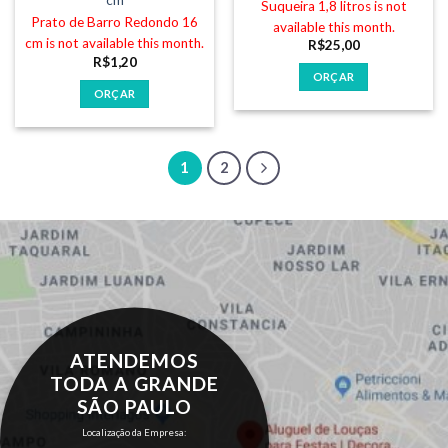
cm
Suqueira 1,8 litros is not
Prato de Barro Redondo 16
available this month.
cm is not available this month.
R$
25,00
R$
1,20
ORÇAR
ORÇAR
1
2
ATENDEMOS
TODA A GRANDE
SÃO PAULO
Localização da Empresa: