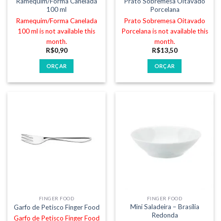
Ramequim/Forma Canelada
Prato Sobremesa Oitavado
100 ml
Porcelana
Ramequim/Forma Canelada
Prato Sobremesa Oitavado
100 ml is not available this
Porcelana is not available this
month.
month.
R$
0,90
R$
13,50
ORÇAR
ORÇAR
FINGER FOOD
FINGER FOOD
Mini Saladeira – Brasília
Garfo de Petisco Finger Food
Redonda
Garfo de Petisco Finger Food