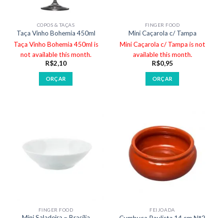
COPOS & TAÇAS
FINGER FOOD
Taça Vinho Bohemia 450ml
Mini Caçarola c/ Tampa
Taça Vinho Bohemia 450ml is
Mini Caçarola c/ Tampa is not
not available this month.
available this month.
R$
2,10
R$
0,95
ORÇAR
ORÇAR
FINGER FOOD
FEIJOADA
Mini Saladeira – Brasília
Cumbuca Paulista 14 cm N°2