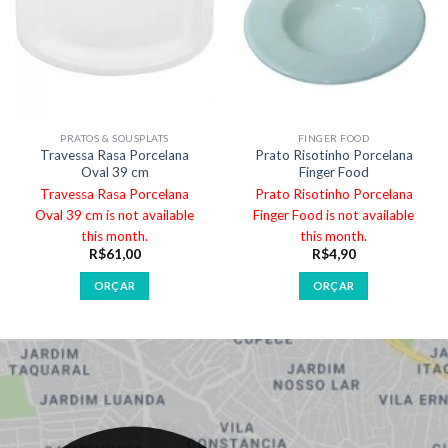
PRATOS & SOUSPLATS
FINGER FOOD
Travessa Rasa Porcelana
Prato Risotinho Porcelana
Oval 39 cm
Finger Food
Travessa Rasa Porcelana
Prato Risotinho Porcelana
Oval 39 cm is not available
Finger Food is not available
this month.
this month.
R$
61,00
R$
4,90
ORÇAR
ORÇAR