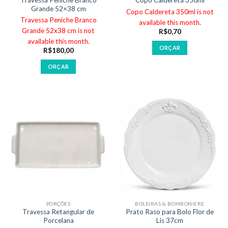
Copo Caldereta 350ml
Grande 52×38 cm
Copo Caldereta 350ml is not
Travessa Peniche Branco
available this month.
Grande 52x38 cm is not
R$
0,70
available this month.
ORÇAR
R$
180,00
ORÇAR
PORÇÕES
BOLEIRAS & BOMBONIERE
Travessa Retangular de
Prato Raso para Bolo Flor de
Porcelana
Lis 37cm