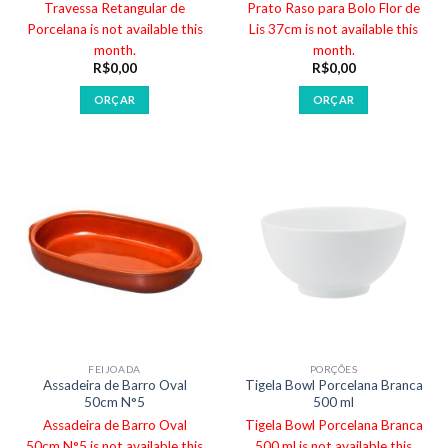
Travessa Retangular de
Prato Raso para Bolo Flor de
Porcelana is not available this
Lis 37cm is not available this
month.
month.
R$
0,00
R$
0,00
ORÇAR
ORÇAR
FEIJOADA
PORÇÕES
Assadeira de Barro Oval
Tigela Bowl Porcelana Branca
50cm N°5
500 ml
Assadeira de Barro Oval
Tigela Bowl Porcelana Branca
50cm N°5 is not available this
500 ml is not available this