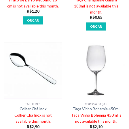
cm is not available this month.
180ml is not available this
R$
1,20
month.
R$
0,85
ORÇAR
ORÇAR
TALHERES
COPOS & TAÇAS
Colher Chá Inox
Taça Vinho Bohemia 450ml
Colher Chá Inox is not
Taça Vinho Bohemia 450ml is
available this month.
not available this month.
R$
2,90
R$
2,10