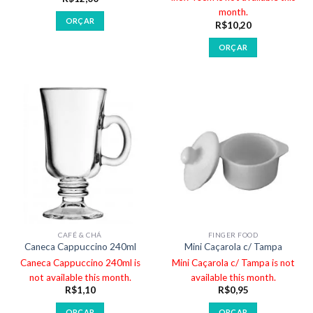
month.
ORÇAR
R$
10,20
ORÇAR
CAFÉ & CHÁ
FINGER FOOD
Caneca Cappuccino 240ml
Mini Caçarola c/ Tampa
Caneca Cappuccino 240ml is
Mini Caçarola c/ Tampa is not
not available this month.
available this month.
R$
1,10
R$
0,95
ORÇAR
ORÇAR