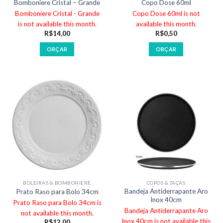
Bomboniere Cristal – Grande
Copo Dose 60ml
Bomboniere Cristal - Grande
Copo Dose 60ml is not
is not available this month.
available this month.
R$
14,00
R$
0,50
ORÇAR
ORÇAR
BOLEIRAS & BOMBONIERE
COPOS & TAÇAS
Bandeja Antiderrapante Aro
Prato Raso para Bolo 34cm
Inox 40cm
Prato Raso para Bolo 34cm is
Bandeja Antiderrapante Aro
not available this month.
Inox 40cm is not available this
R$
12,00