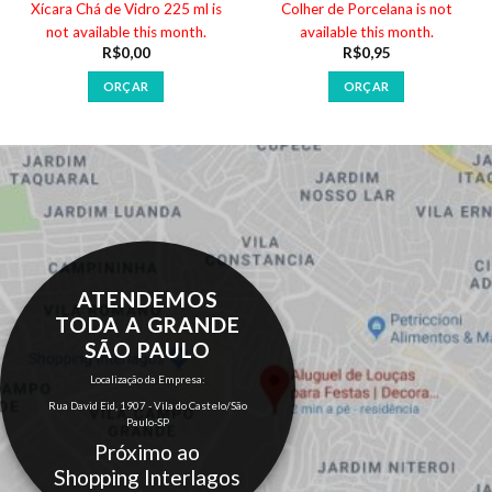
Xícara Chá de Vidro 225 ml is
Colher de Porcelana is not
not available this month.
available this month.
R$
0,00
R$
0,95
ORÇAR
ORÇAR
ATENDEMOS
TODA A GRANDE
SÃO PAULO
Localização da Empresa:
Rua David Eid, 1907 - Vila do Castelo/São
Paulo-SP
Próximo ao
Shopping Interlagos