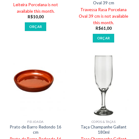
Oval 39 cm
Leiteira Porcelana is not
Travessa Rasa Porcelana
available this month.
Oval 39 cm is not available
R$
10,00
this month.
ORÇAR
R$
61,00
ORÇAR
FEIJOADA
COPOS & TAÇAS
Prato de Barro Redondo 16
Taça Champanhe Gallant
cm
180ml
Prato de Barro Redondo 16
Taça Champanhe Gallant